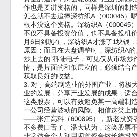
作也是要讲资格的，同样是深圳的制
怎么就不去追捧深纺织A（000045
根本没这个资格。深纺织A（00004
不仅不具备投资价值，也不具备投机价
月6日到现在，深纺织A才涨了1块钱
原因；而且在大盘调整时，深纺织A的
炒上去的”科陆电子，可见仅从市场炒
情，是片面的和低层次的，必须结合
获取良好的收益。
对于高端制造业的外围产业，将极
业的发展，分享产业发展的成果，适
这类股票，可以有效避免某一高端制
一公司经营波动的风险。相信这类上
——张江高科（600895），新老投
不多费口舌了。潘大认为，这类股票
非常适合个人利用闲置资金做长线投