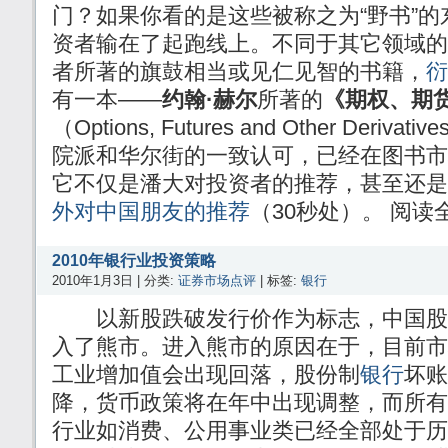
门？如果你看的是这些被称之为“野书”
资者输在了起跑线上。不同于其它领域的
者所著的旗鼓相当或见仁见智的书籍，
衍
有一本——
约翰·赫尔
所著的
《期权、期
（Options, Futures and Other Der
院派和华尔街的一致认可，已经在图书市
它不仅是潘大对投资者的推荐，甚至还是
外对中国朋友的推荐
（30秒处）。 阅读
2010年银行业投资策略
2010年1月3日 | 分类:
证券市场点评
| 标签:
银行
以新股跌破发行价作为标志，中国股市
入了熊市。进入熊市的原因在于，目前市场
工业增加值会出现回落，股份制
银行
坏账
降，货币政策将在年中出现调整，而所有
行业如消费、公用事业类已经全部处于历