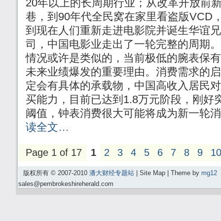
20年以上的长周期行业；从改革开放前
巷，到90年代全民窝在家里看盗版VCD
到现在人们重新走进电影院并诞生华谊兄
司，中国电影业走出了一轮完整的周期。
情况或许是类似的，当前极低的腕表保有
未来业绩爆发的重要理由。消费需求的启
定会有具体的承载物，中国高收入居民对
买能力，目前已达到1.8万元阶段，刚好
阈值，钟表消费很大可能将成为新一轮
读全文…
Page 1 of 17
1
2
3
4
5
6
7
8
9
1
版权所有 © 2007-2010
潘大财经专题站
| Site Map | Theme by
mg12
sales@pembrokeshireherald.com