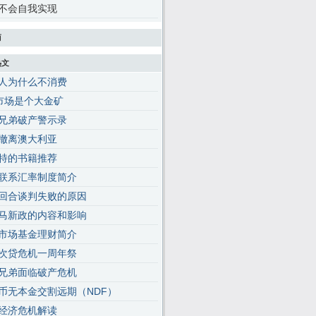
不会自我实现
商
热文
人为什么不消费
市场是个大金矿
兄弟破产警示录
撤离澳大利亚
特的书籍推荐
联系汇率制度简介
回合谈判失败的原因
马新政的内容和影响
市场基金理财简介
次贷危机一周年祭
兄弟面临破产危机
币无本金交割远期（NDF）
经济危机解读