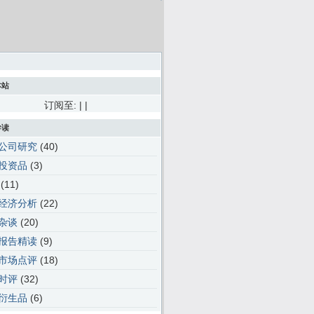
本站
订阅至: | |
导读
公司研究
(40)
投资品
(3)
(11)
经济分析
(22)
杂谈
(20)
报告精读
(9)
市场点评
(18)
时评
(32)
衍生品
(6)