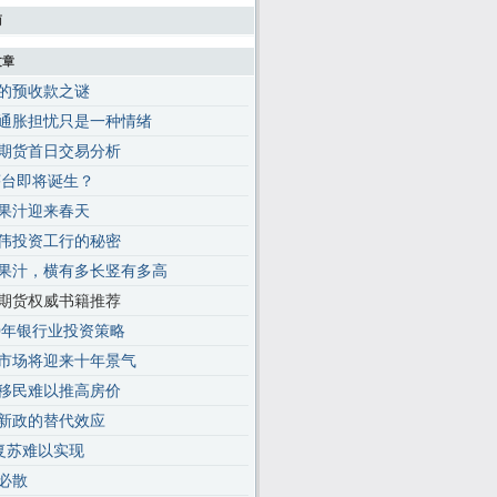
商
文章
的预收款之谜
通胀担忧只是一种情绪
期货首日交易分析
茅台即将诞生？
果汁迎来春天
伟投资工行的秘密
果汁，横有多长竖有多高
期货权威书籍推荐
10年银行业投资策略
市场将迎来十年景气
移民难以推高房价
新政的替代效应
复苏难以实现
必散