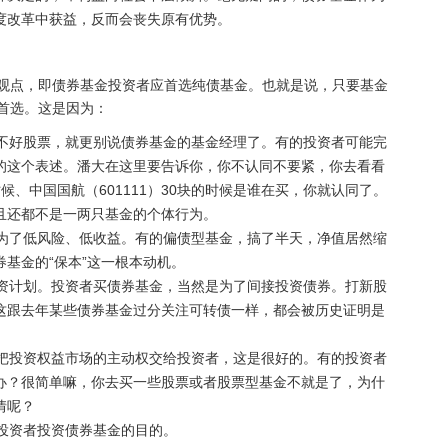
度改革中获益，反而会丧失原有优势。
点，即债券基金投资者应首选纯债基金。也就是说，只要基金
首选。这是因为：
不好股票，就更别说债券基金的基金经理了。有的投资者可能完
的这个表述。潘大在这里要告诉你，你不认同不要紧，你去看看
的时候、中国国航（601111）30块的时候是谁在买，你就认同了。
且还都不是一两只基金的个体行为。
为了低风险、低收益。有的偏债型基金，搞了半天，净值居然缩
基金的“保本”这一根本动机。
资计划。投资者买债券基金，当然是为了间接投资债券。打新股
这跟去年某些债券基金过分关注可转债一样，都会被历史证明是
把投资权益市场的主动权交给投资者，这是很好的。有的投资者
办？很简单嘛，你去买一些股票或者股票型基金不就是了，为什
情呢？
投资者投资债券基金的目的。