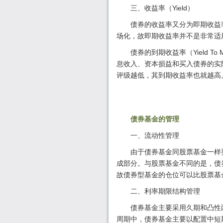
三、收益率（Yield）
债券的收益率又分为即期收益率
场化，故即期收益率并不是非常适
债券的到期收益率（Yield To 
息收入、资本损益和买入债券的实
评级越低，其到期收益率也就越高
债券基金的管理
一、流动性管理
由于债券基金同股票基金一样要
成部分。与股票基金不同的是，债
故债券型基金的仓位可以比股票基
二、利率期限结构管理
债券基金主要采用久期和凸性两
周期中，债券基金主要以配置中短