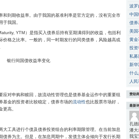
波罗
中国
和到期收益率。由于我国的基准利率是官方定的，没有完全市
用于我国。
债券
美国
Maturity, YTM）是指买入债券后持有至期满得到的收益，包括利
黄金
际价格之比率。一般的，同一时期发行的同类债券，风险越高或
。
投资
私募股
银行间国债收益率变化
新华
什么
人民
应对申购和赎回，故流动性管理也是债券基金运作中的重要组
赞助
券基金的投资者比较稳定，债券市场的
流动性
也比股票市场好，
最新
金更高。
孔德
大工具进行个债及债券投资组合的利率期限管理。在当前加息
潘大
我宝
期债券为主。但是，在加息周期中，发债主体会倾向于发行长期