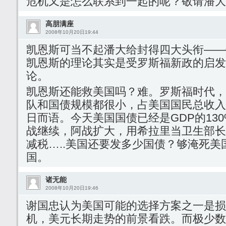
危机又是怎么联系到一起的呢？敬请潘大
高朋满座
2008年10月20日19:44
凯恩斯可当不起潘大给封得四大头衔——
凯恩斯的理论其实是受罗斯福新政的启发，
论。
凯恩斯还能救美国吗？难。罗斯福时代，
队和国债规模都很小，占美国国民总收入
日而语。今天美国国债已经是GDP的13
战继续，阿战扩大，用希拉里当卫生部长
减税…..美国还要发多少国债？够淹死
国。
诸无能
2008年10月20日19:46
谢国忠认为美国可能的选择方案之一是损
机，美元长期走势的前景看跌。而极少数