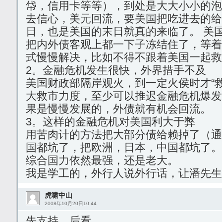
帒，信用卡等等），到处是大大小小的泡
去信心，美元回流，要美国把吃进去的给
日，也是美国的末日就真的来临了。 美
把内外债客观上都一下子冻结住了，等着
式慢慢解决，比如不得不跟着美国一起救
2。金融危机发生很快，外界措手不及
美国财政部隔岸观火，到一定火侯时才“
大救市力度，至少可以推迟金融危机爆发
果是慢慢发展的，外债就有机会回流。
3。这样的金融危机对美国利大于弊
用苦肉计的方法把大部分债给赖掉了（通
国都坑了，把欧洲，日本，中国都坑了。
综合国力依然最强，还是老大。
我是学工的，外行人说外行话，让潘先生
虎啸中山
2008年10月20日10:44
先支持，后看