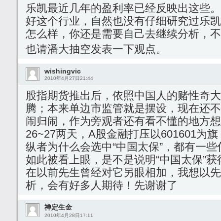
乐凯最近几年的盈利率已经反映出这些。
好这个行业，自然也没有仔细研究过乐凯
怎么样，你还是需要自己去继续分析，不
也请潘大抽空发表一下观点。
wishingvic
2010年4月27日21:44
股指期货推出后，依照中国人的赌性奇大
腾；本来单边市监管就是摆设，现在还不
闹归闹，作为旁观者还有看不懂的地方想请教
26~27两天，A股金融打压以601601
纵者为什么会选中“中国太保”，都有一些
如此被看上眼，是不是说明“中国太保”
在以前先生曾经对它另眼相加，我想以先
析，会有好多人期待！先谢谢了
禅定生金
2010年4月28日17:11