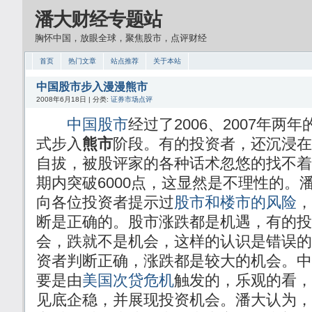
潘大财经专题站
胸怀中国，放眼全球，聚焦股市，点评财经
首页
热门文章
站点推荐
关于本站
中国股市步入漫漫熊市
2008年6月18日 | 分类:
证券市场点评
中国股市
经过了2006、2007年两年
式步入
熊市
阶段。有的投资者，还沉浸在
自拔，被股评家的各种话术忽悠的找不着
期内突破6000点，这显然是不理性的。潘
向各位投资者提示过
股市和楼市的风险
，
断是正确的。股市涨跌都是机遇，有的投
会，跌就不是机会，这样的认识是错误的
资者判断正确，涨跌都是较大的机会。中
要是由
美国次贷危机
触发的，乐观的看，
见底企稳，并展现投资机会。潘大认为，在