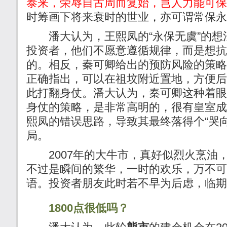
泰来，荣辱自古周而复始，岂人力能可保
时筹画下将来衰时的世业，亦可谓常保永
潘大认为，王熙凤的“永保无虞”的想
投资者，他们不愿意遵循规律，而是想抗
的。相反，秦可卿给出的预防风险的策略
正确指出，可以在祖坟附近置地，方便后
此打翻身仗。潘大认为，秦可卿这种着眼
身仗的策略，是非常高明的，很有皇室成
熙凤的错误思路，导致其最终落得个“哭
局。
2007年的大牛市，真好似烈火烹油
不过是瞬间的繁华，一时的欢乐，万不可
语。投资者朋友此时若不早为后虑，临期
1800点很低吗？