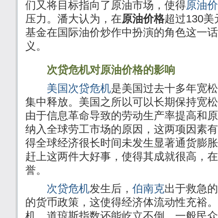
们又将目标指向了原油市场，使得
原油价
压力。潘大认为，在
原油价格
超过130美
基金在国际油价炒作中扮演的角色这一话
义。
次贷危机对原油价格的影响
美国次贷危机
是美国过去十多年宽松
集中释放。美国之所以可以长期保持宽松
由于信息革命导致的劳动生产率提高和原
纳入全球劳工市场的原因，这两项因素有
得全球经济很长时间未发生显著通货膨胀
赶上这两件大好事，使得其成就很高，在
誉。
次贷危机
发生后，
伯南克
出于救急的
的货币政策，这使得经济体流动性充裕。
机，道琼斯指数还能屹立不倒，一般民众