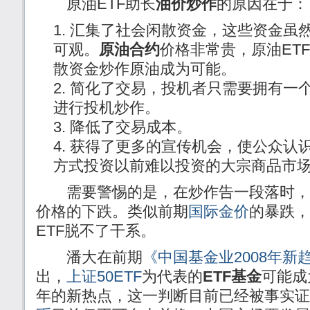
原油ETF助长
油价炒作
的原因在于：
汇集了社会闲散资金，这些资金虽
可观。
原油合约
价格非常贵，原油ET
散资金炒作原油成为可能。
简化了交易，投机者只需要拥有一
进行投机炒作。
降低了交易成本。
获得了更多的宣传机会，使公众认
方式投资以前难以投资的大宗商品市
需要警惕的是，在炒作告一段落时，
价格的下跌。类似前期
国际金价
的暴跌，
ETF脱不了干系。
潘大在前期
《中国基金业2008年新
出，
上证50ETF
为代表的
ETF基金
可能成
年的新热点，这一判断目前已经被事实证