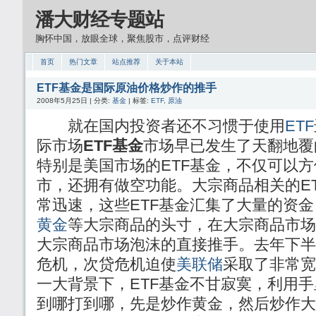
潘大财经专题站
胸怀中国，放眼全球，聚焦股市，点评财经
首页
热门文章
站点推荐
关于本站
ETF基金是国际原油价格炒作的推手
2008年5月25日 | 分类:
基金
| 标签:
ETF
,
原油
就在国内投资者还不习惯于使用
ETF
际市场
ETF基金
市场早已发生了天翻地覆
特别是美国市场的ETF基金，不仅可以
市，还拥有做空功能。大宗商品相关的E
常迅速，这些ETF基金汇集了大量的资
黄金
等大宗商品的头寸，在大宗商品市场
大宗商品市场泡沫的直接推手。去年下半
危机，次贷危机迫使
美联储
采取了非常宽
一大背景下，ETF基金不甘寂寞，利用
到哪打到哪，先是炒作黄金，然后炒作大