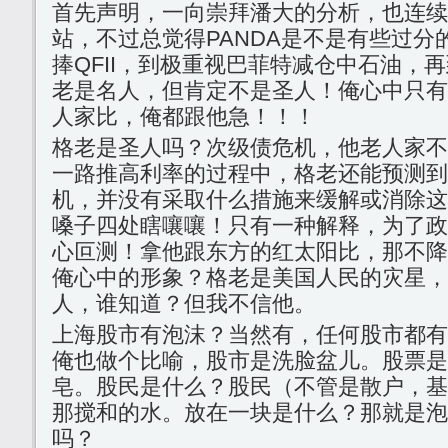
首先声明，一向崇拜潘大的分析，也连续
站，不过总觉得PANDA是不是有些过分
捧QFII，到极重视巴菲特减仓中石油，
老是名人，但肯定不是圣人！俺心中只有
人家比，俺都跟他急！！！
格老是圣人吗？次级债危机，他老人家不
一路推高利率的过程中，格老还能预测到
机，并没有采取什么措施来缓解或消除这
嗓子四处瞎嚷嚷！只有一种解释，为了政
心叵测！拿他跟东方的红太阳比，那不降
俺心中的形象？格老是美国人民的灾星，
人，谁知道？但我不信他。
上海股市有泡沫？当然有，任何股市都有
俺也做个比喻，股市是洗脸盆儿。股票是
皂。股民是什么？股民（不管是散户，基金
那搅和的水。放在一块是什么？那就是泡
吗？